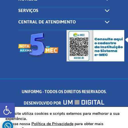
SERVIÇOS
CENTRAL DE ATENDIMENTO
UNIFORMG - TODOS OS DIREITOS RESERVADOS.
Abrir a barra de ferramentas
DESENVOLVIDO POR
AV. DR. ARNALDO DE SENNA, 328 - PALMEIRAS, FORMIGA/MG - CEP:
Este site utiliza cookies e scripts externos para melhorar a sua
experiência.
Acesse nossa
Política de Privacidade
para obter mais
35.574.530