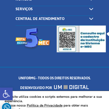
SERVIÇOS
CENTRAL DE ATENDIMENTO
UNIFORMG - TODOS OS DIREITOS RESERVADOS.
Abrir a barra de ferramentas
DESENVOLVIDO POR
AV. DR. ARNALDO DE SENNA, 328 - PALMEIRAS, FORMIGA/MG - CEP:
Este site utiliza cookies e scripts externos para melhorar a sua
experiência.
Acesse nossa
Política de Privacidade
para obter mais
35.574.530