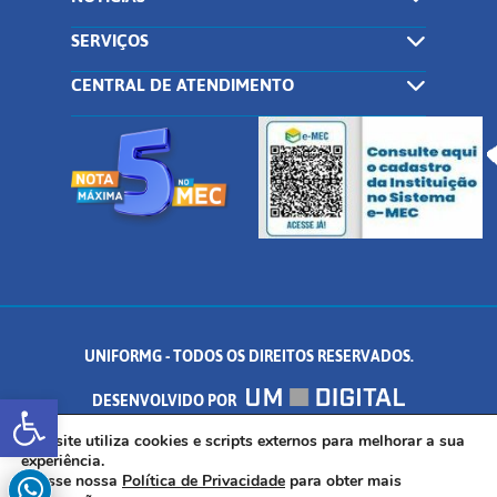
SERVIÇOS
CENTRAL DE ATENDIMENTO
UNIFORMG - TODOS OS DIREITOS RESERVADOS.
Abrir a barra de ferramentas
DESENVOLVIDO POR
AV. DR. ARNALDO DE SENNA, 328 - PALMEIRAS, FORMIGA/MG - CEP:
Este site utiliza cookies e scripts externos para melhorar a sua
experiência.
Acesse nossa
Política de Privacidade
para obter mais
35.574.530