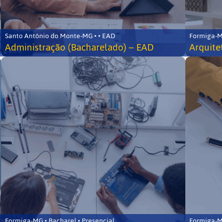
Santo Antônio do Monte-MG • • EAD
Formiga-MG
Administração (Bacharelado) – EAD
Arquite
Formiga-MG • Bacharel • Presencial
Formiga-MG