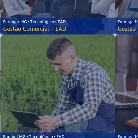
Formiga-MG • Tecnológico • EAD
Formiga-M
Gestão Comercial – EAD
Gestão 
Bambuí-MG • Tecnológico • EAD
Formiga-M