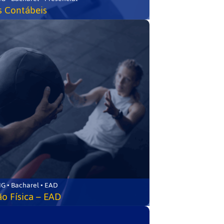
s Contábeis
G • Bacharel • EAD
o Física – EAD