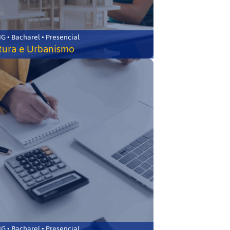
 • Bacharel • Presencial
tura e Urbanismo
 • Bacharel • Presencial