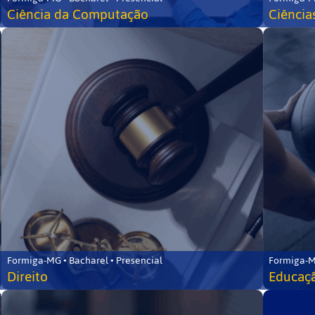
Ciência da Computação
Ciência
Formiga-MG • Bacharel • Presencial
Formiga-M
Direito
Educaçã