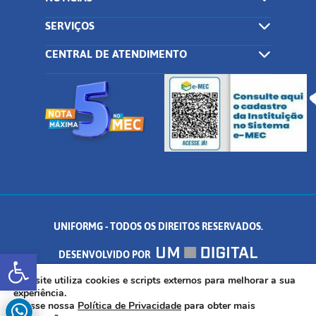
SERVIÇOS
CENTRAL DE ATENDIMENTO
UNIFORMG - TODOS OS DIREITOS RESERVADOS.
Abrir a barra de ferramentas
DESENVOLVIDO POR
AV. DR. ARNALDO DE SENNA, 328 - PALMEIRAS, FORMIGA/MG - CEP:
Este site utiliza cookies e scripts externos para melhorar a sua
experiência.
Acesse nossa
Política de Privacidade
para obter mais
35.574.530