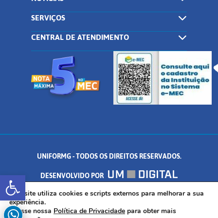
SERVIÇOS
CENTRAL DE ATENDIMENTO
UNIFORMG - TODOS OS DIREITOS RESERVADOS.
Abrir a barra de ferramentas
DESENVOLVIDO POR
AV. DR. ARNALDO DE SENNA, 328 - PALMEIRAS, FORMIGA/MG - CEP:
Este site utiliza cookies e scripts externos para melhorar a sua
experiência.
Acesse nossa
Política de Privacidade
para obter mais
35.574.530