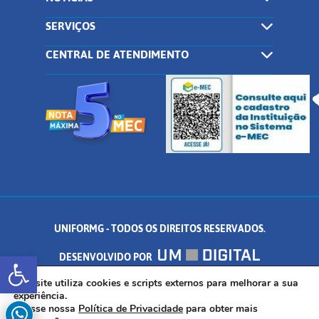
SERVIÇOS
CENTRAL DE ATENDIMENTO
UNIFORMG - TODOS OS DIREITOS RESERVADOS.
Abrir a barra de ferramentas
DESENVOLVIDO POR
AV. DR. ARNALDO DE SENNA, 328 - PALMEIRAS, FORMIGA/MG - CEP:
Este site utiliza cookies e scripts externos para melhorar a sua
experiência.
Acesse nossa
Política de Privacidade
para obter mais
35.574.530