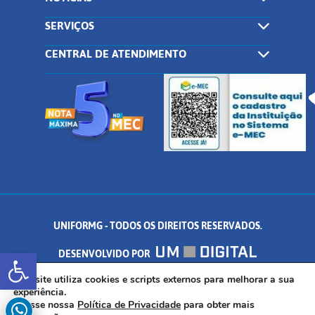
SERVIÇOS
CENTRAL DE ATENDIMENTO
UNIFORMG - TODOS OS DIREITOS RESERVADOS.
Abrir a barra de ferramentas
DESENVOLVIDO POR
AV. DR. ARNALDO DE SENNA, 328 - PALMEIRAS, FORMIGA/MG - CEP:
Este site utiliza cookies e scripts externos para melhorar a sua
experiência.
Acesse nossa
Política de Privacidade
para obter mais
35.574.530