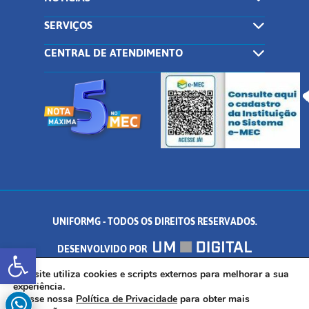
SERVIÇOS
CENTRAL DE ATENDIMENTO
UNIFORMG - TODOS OS DIREITOS RESERVADOS.
Abrir a barra de ferramentas
DESENVOLVIDO POR
AV. DR. ARNALDO DE SENNA, 328 - PALMEIRAS, FORMIGA/MG - CEP:
Este site utiliza cookies e scripts externos para melhorar a sua
experiência.
Acesse nossa
Política de Privacidade
para obter mais
35.574.530