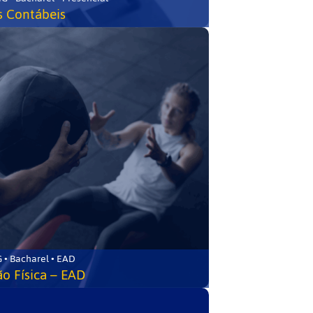
s Contábeis
 • Bacharel • EAD
o Física – EAD