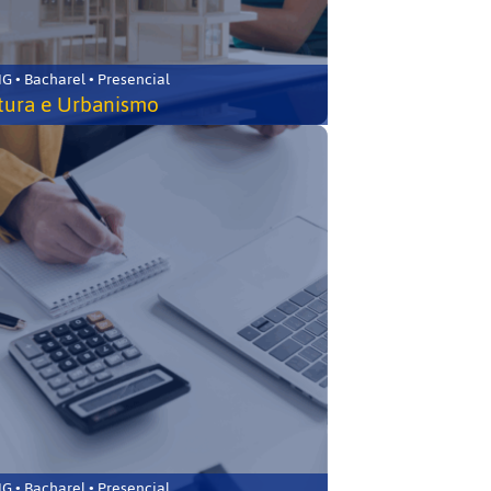
 • Bacharel • Presencial
tura e Urbanismo
 • Bacharel • Presencial