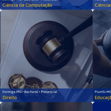
Ciência da Computação
Ciência
Formiga-MG • Bacharel • Presencial
Piumhi-MG
Direito
Educaçã