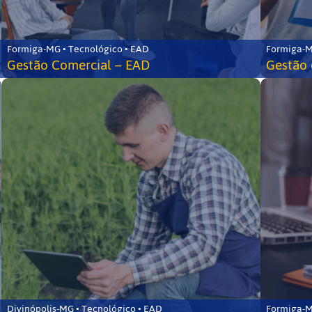
Formiga-MG • Tecnológico • EAD
Formiga-M
Gestão Comercial – EAD
Gestão 
Divinópolis-MG • Tecnológico • EAD
Formiga-M