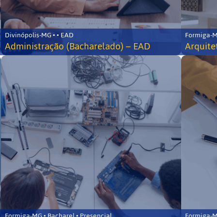
Divinópolis-MG • • EAD
Formiga-MG
Administração (Bacharelado) – EAD
Arquite
Formiga-MG • Bacharel • Presencial
Formiga-MG