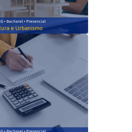
 • Bacharel • Presencial
tura e Urbanismo
 • Bacharel • Presencial