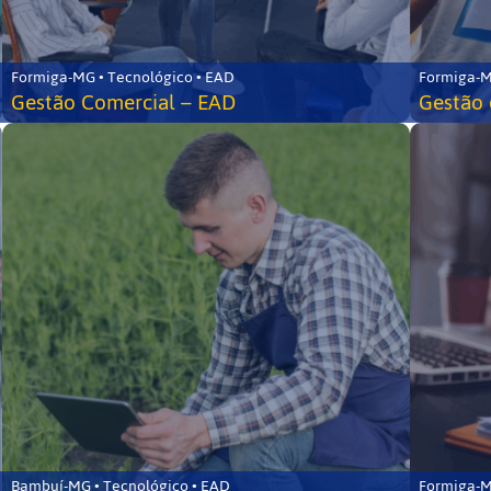
Formiga-MG • Tecnológico • EAD
Formiga-M
Gestão Comercial – EAD
Gestão 
Bambuí-MG • Tecnológico • EAD
Formiga-M