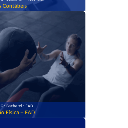
s Contábeis
G • Bacharel • EAD
o Física – EAD