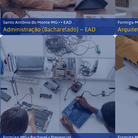
Santo Antônio do Monte-MG • • EAD
Formiga-MG
Administração (Bacharelado) – EAD
Arquite
Formiga-MG • Bacharel • Presencial
Formiga-MG