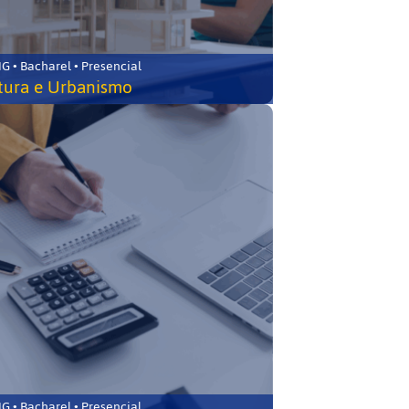
 • Bacharel • Presencial
tura e Urbanismo
 • Bacharel • Presencial