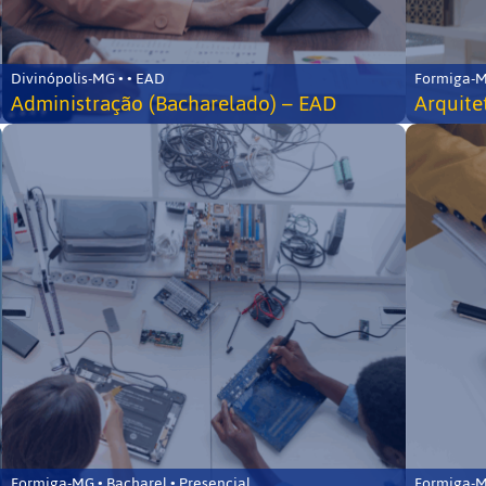
Divinópolis-MG • • EAD
Formiga-MG
Administração (Bacharelado) – EAD
Arquite
Formiga-MG • Bacharel • Presencial
Formiga-MG