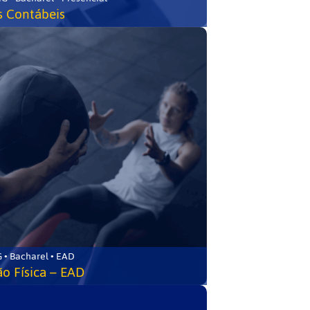
s Contábeis
 • Bacharel • EAD
o Física – EAD