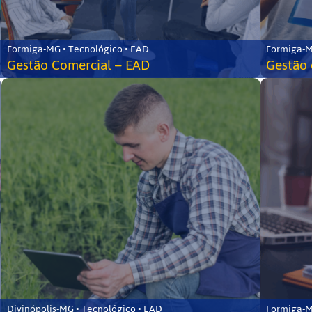
Formiga-MG • Tecnológico • EAD
Formiga-M
Gestão Comercial – EAD
Gestão 
Divinópolis-MG • Tecnológico • EAD
Formiga-M