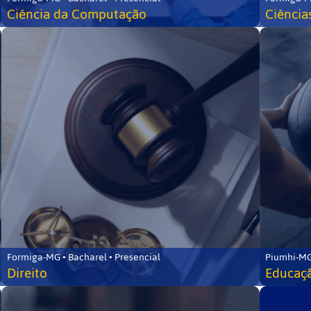
Ciência da Computação
Ciência
Formiga-MG • Bacharel • Presencial
Piumhi-MG
Direito
Educaçã