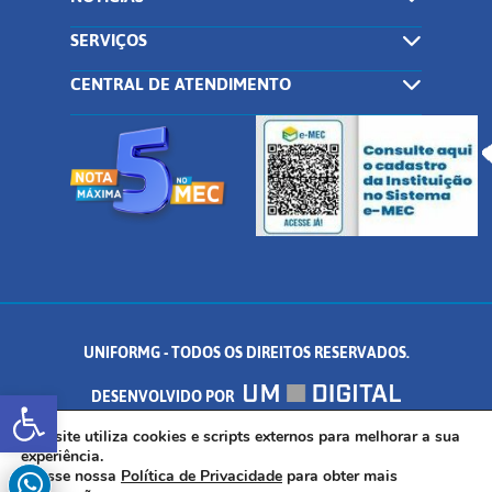
SERVIÇOS
CENTRAL DE ATENDIMENTO
UNIFORMG - TODOS OS DIREITOS RESERVADOS.
Abrir a barra de ferramentas
DESENVOLVIDO POR
AV. DR. ARNALDO DE SENNA, 328 - PALMEIRAS, FORMIGA/MG - CEP:
Este site utiliza cookies e scripts externos para melhorar a sua
experiência.
Acesse nossa
Política de Privacidade
para obter mais
35.574.530