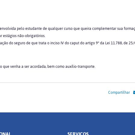
senvolvida pelo estudante de qualquer curso que queira complementar sua formaçã
r estágios não-obrigatórios.
ação do seguro de que trata o inciso IV do caput do artigo 9º da Lei 11.788, de 2
ão que venha a ser acordada, bem como auxílio-transporte.
Compartilhar
IONAL
SERVIÇOS