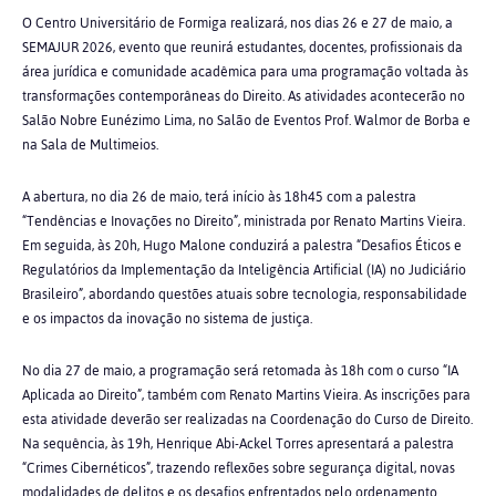
O Centro Universitário de Formiga realizará, nos dias 26 e 27 de maio, a
SEMAJUR 2026, evento que reunirá estudantes, docentes, profissionais da
área jurídica e comunidade acadêmica para uma programação voltada às
transformações contemporâneas do Direito. As atividades acontecerão no
Salão Nobre Eunézimo Lima, no Salão de Eventos Prof. Walmor de Borba e
na Sala de Multimeios.
A abertura, no dia 26 de maio, terá início às 18h45 com a palestra
“Tendências e Inovações no Direito”, ministrada por Renato Martins Vieira.
Em seguida, às 20h, Hugo Malone conduzirá a palestra “Desafios Éticos e
Regulatórios da Implementação da Inteligência Artificial (IA) no Judiciário
Brasileiro”, abordando questões atuais sobre tecnologia, responsabilidade
e os impactos da inovação no sistema de justiça.
No dia 27 de maio, a programação será retomada às 18h com o curso “IA
Aplicada ao Direito”, também com Renato Martins Vieira. As inscrições para
esta atividade deverão ser realizadas na Coordenação do Curso de Direito.
Na sequência, às 19h, Henrique Abi-Ackel Torres apresentará a palestra
“Crimes Cibernéticos”, trazendo reflexões sobre segurança digital, novas
modalidades de delitos e os desafios enfrentados pelo ordenamento