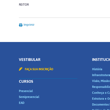
REITOR
Imprimir
VESTIBULAR
INSTITUC
FAÇA SUA INSCRIÇÃO
História
Infraestrutur
CURSOS
Visão, Missão
Responsabili
Presencial
Conheça o C
Semipresencial
Estrutura e 
EAD
Documentos I