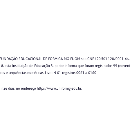
FUNDAÇÃO EDUCACIONAL DE FORMIGA-MG-FUOM sob CNPJ 20.501.128/0001-46, p
18, esta Instituição de Educação Superior informa que foram registrados 99 (noven
ros e sequências numéricas: Livro N-01 registros 0061 a 0160
inze dias, no endereço https://www.uniformg.edu.br.