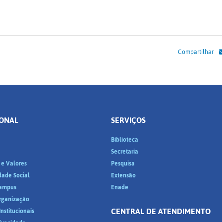
Compartilhar
IONAL
SERVIÇOS
Biblioteca
a
Secretaria
 e Valores
Pesquisa
dade Social
Extensão
ampus
Enade
Organização
CENTRAL DE ATENDIMENTO
nstitucionais