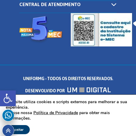
CENTRAL DE ATENDIMENTO
UNIFORMG - TODOS OS DIREITOS RESERVADOS.
Abrir a barra de ferramentas
DESENVOLVIDO POR
AV. DR. ARNALDO DE SENNA, 328 - PALMEIRAS, FORMIGA/MG - CEP:
Este site utiliza cookies e scripts externos para melhorar a sua
experiência.
Acesse nossa
Política de Privacidade
para obter mais
35.574.530
informações.
Aceitar