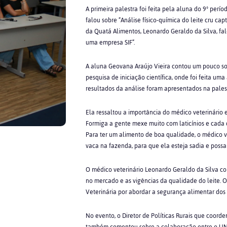
A primeira palestra foi feita pela aluna do 9º perí
falou sobre “Análise físico-química do leite cru ca
da Quatá Alimentos, Leonardo Geraldo da Silva, fal
uma empresa SIF”.
A aluna Geovana Araújo Vieira contou um pouco s
pesquisa de iniciação científica, onde foi feita um
resultados da análise foram apresentados na pales
Ela ressaltou a importância do médico veterinário
Formiga a gente mexe muito com laticínios e cada 
Para ter um alimento de boa qualidade, o médico v
vaca na fazenda, para que ela esteja sadia e possa
O médico veterinário Leonardo Geraldo da Silva co
no mercado e as vigências da qualidade do leite.
Veterinária por abordar a segurança alimentar dos 
No evento, o Diretor de Políticas Rurais que coorde