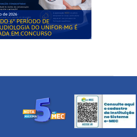
o de 2026
DO 6° PERÍODO DE
UDIOLOGIA DO UNIFOR-MG É
ADA EM CONCURSO