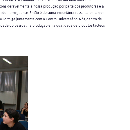
FOR-MG e a entidade: “Esse evento vai dar uma amostra da
 consideravelmente a nossa produção por parte dos produtores e a
midor formiguense. Então é de suma importância essa parceria que
m Formiga juntamente com o Centro Universitário. Nós, dentro de
dade do pessoal na produção e na qualidade de produtos lácteos