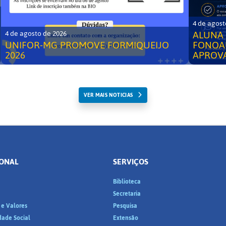
4 de agost
ALUNA 
4 de agosto de 2026
UNIFOR-MG PROMOVE FORMIQUEIJO
FONOA
2026
APROV
VER MAIS NOTICIAS
IONAL
SERVIÇOS
Biblioteca
a
Secretaria
 e Valores
Pesquisa
dade Social
Extensão