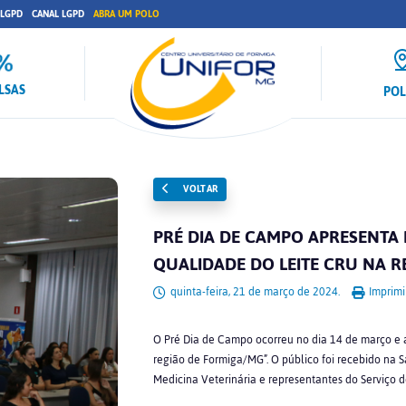
 LGPD
CANAL LGPD
ABRA UM POLO
LSAS
PO
VOLTAR
PRÉ DIA DE CAMPO APRESENTA 
QUALIDADE DO LEITE CRU NA 
quinta-feira, 21 de março de 2024.
Imprimi
O Pré Dia de Campo ocorreu no dia 14 de março e a
região de Formiga/MG”. O público foi recebido na 
Medicina Veterinária e representantes do Serviço d