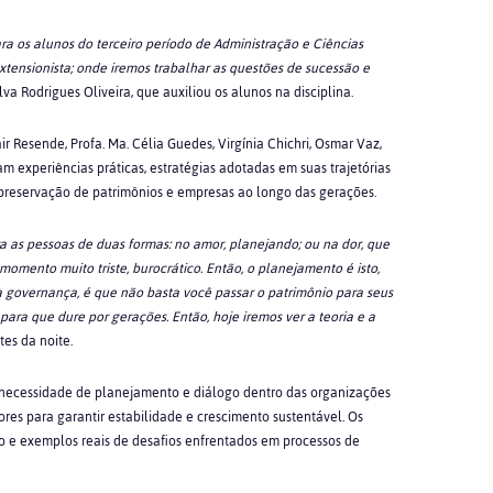
ra os alunos do terceiro período de Administração e Ciências
xtensionista; onde iremos trabalhar as questões de sucessão e
lva Rodrigues Oliveira
, que auxiliou os alunos na disciplina.
ir Resende, Profa. Ma. Célia Guedes, Virgínia Chichri, Osmar Vaz,
 experiências práticas, estratégias adotadas em suas trajetórias
preservação de patrimônios e empresas ao longo das gerações.
 as pessoas de duas formas: no amor, planejando; ou na dor, que
omento muito triste, burocrático. Então, o planejamento é isto,
a governança, é que não basta você passar o patrimônio para seus
 para que dure por gerações. Então, hoje iremos ver a teoria e a
es da noite.
a necessidade de planejamento e diálogo dentro das organizações
ores para garantir estabilidade e crescimento sustentável. Os
 e exemplos reais de desafios enfrentados em processos de