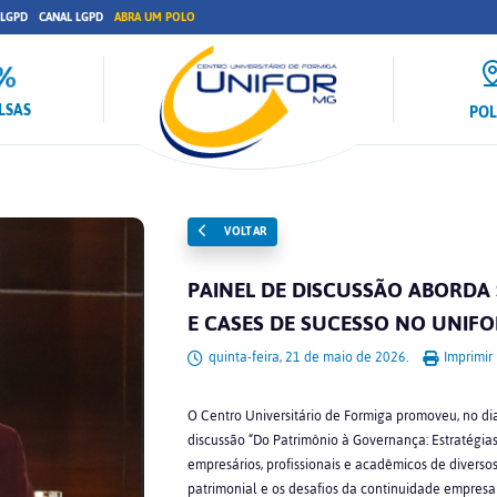
 LGPD
CANAL LGPD
ABRA UM POLO
LSAS
PO
VOLTAR
PAINEL DE DISCUSSÃO ABORDA
E CASES DE SUCESSO NO UNIF
quinta-feira, 21 de maio de 2026.
Imprimir
O Centro Universitário de Formiga promoveu, no di
discussão “Do Patrimônio à Governança: Estratégias
empresários, profissionais e acadêmicos de divers
patrimonial e os desafios da continuidade empresari