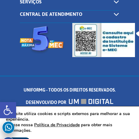
SERVIÇOS
CENTRAL DE ATENDIMENTO
UNIFORMG - TODOS OS DIREITOS RESERVADOS.
Abrir a barra de ferramentas
DESENVOLVIDO POR
AV. DR. ARNALDO DE SENNA, 328 - PALMEIRAS, FORMIGA/MG - CEP:
Este site utiliza cookies e scripts externos para melhorar a sua
experiência.
Acesse nossa
Política de Privacidade
para obter mais
35.574.530
informações.