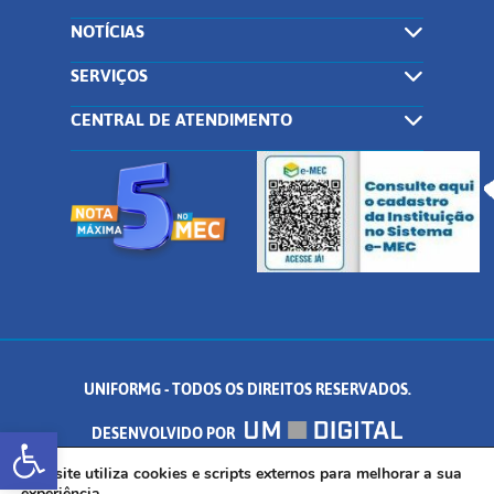
NOTÍCIAS
SERVIÇOS
CENTRAL DE ATENDIMENTO
UNIFORMG - TODOS OS DIREITOS RESERVADOS.
Abrir a barra de ferramentas
DESENVOLVIDO POR
AV. DR. ARNALDO DE SENNA, 328 - PALMEIRAS, FORMIGA/MG - CEP:
Este site utiliza cookies e scripts externos para melhorar a sua
experiência.