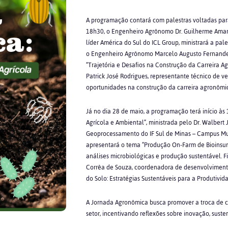
A programação contará com palestras voltadas para
18h30, o Engenheiro Agrônomo Dr. Guilherme Amar
líder América do Sul do ICL Group, ministrará a pal
o Engenheiro Agrônomo Marcelo Augusto Fernandes 
“Trajetória e Desafios na Construção da Carreira A
Patrick José Rodrigues, representante técnico de v
oportunidades na construção da carreira agronômi
Já no dia 28 de maio, a programação terá início às
Agrícola e Ambiental”, ministrada pelo Dr. Walbert J
Geoprocessamento do IF Sul de Minas – Campus Muz
apresentará o tema “Produção On-Farm de Bioinsu
análises microbiológicas e produção sustentável. 
Corrêa de Souza, coordenadora de desenvolvimento
do Solo: Estratégias Sustentáveis para a Produtivid
A Jornada Agronômica busca promover a troca de co
setor, incentivando reflexões sobre inovação, sus