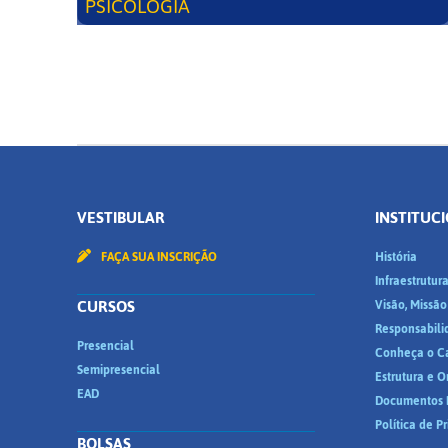
PSICOLOGIA
VESTIBULAR
INSTITUC
FAÇA SUA INSCRIÇÃO
História
Infraestrutur
CURSOS
Visão, Missão
Responsabili
Presencial
Conheça o C
Semipresencial
Estrutura e 
EAD
Documentos I
Política de P
BOLSAS