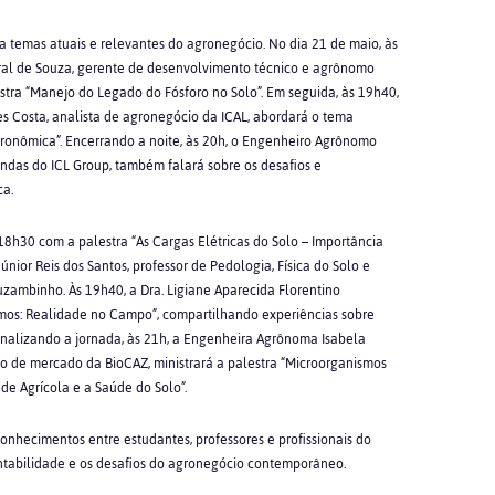
 temas atuais e relevantes do agronegócio. No dia 21 de maio, às
al de Souza, gerente de desenvolvimento técnico e agrônomo
estra “Manejo do Legado do Fósforo no Solo”. Em seguida, às 19h40,
Costa, analista de agronegócio da ICAL, abordará o tema
gronômica”. Encerrando a noite, às 20h, o Engenheiro Agrônomo
endas do ICL Group, também falará sobre os desafios e
ca.
 18h30 com a palestra “As Cargas Elétricas do Solo – Importância
únior Reis dos Santos, professor de Pedologia, Física do Solo e
ambinho. Às 19h40, a Dra. Ligiane Aparecida Florentino
mos: Realidade no Campo”, compartilhando experiências sobre
Finalizando a jornada, às 21h, a Engenheira Agrônoma Isabela
 de mercado da BioCAZ, ministrará a palestra “Microorganismos
ade Agrícola e a Saúde do Solo”.
nhecimentos entre estudantes, professores e profissionais do
tentabilidade e os desafios do agronegócio contemporâneo.