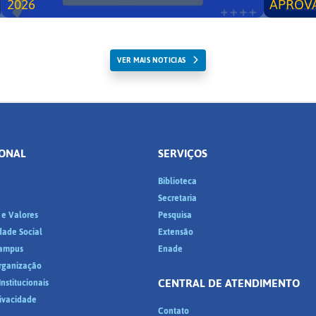
2026
APROV
VER MAIS NOTICIAS
IONAL
SERVIÇOS
Biblioteca
a
Secretaria
 e Valores
Pesquisa
dade Social
Extensão
ampus
Enade
Organização
CENTRAL DE ATENDIMENTO
nstitucionais
rivacidade
Contato