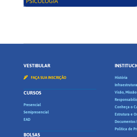
PSICOLOGIA
VESTIBULAR
INSTITUC
FAÇA SUA INSCRIÇÃO
História
Infraestrutur
CURSOS
Visão, Missão
Responsabili
Presencial
Conheça o C
Semipresencial
Estrutura e 
EAD
Documentos I
Política de P
BOLSAS