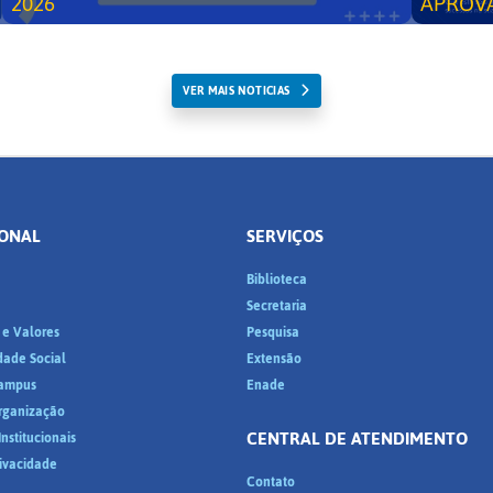
2026
APROV
VER MAIS NOTICIAS
IONAL
SERVIÇOS
Biblioteca
a
Secretaria
 e Valores
Pesquisa
dade Social
Extensão
ampus
Enade
Organização
CENTRAL DE ATENDIMENTO
nstitucionais
rivacidade
Contato