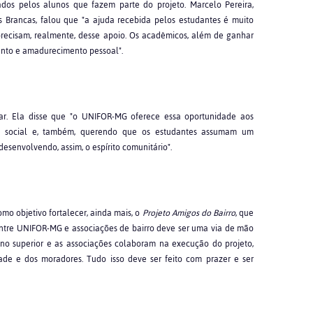
zados pelos alunos que fazem parte do projeto. Marcelo Pereira,
s Brancas, falou que "a ajuda recebida pelos estudantes é muito
recisam, realmente, desse apoio. Os acadêmicos, além de ganhar
nto e amadurecimento pessoal".
ar. Ela disse que "o UNIFOR-MG oferece essa oportunidade aos
o social e, também, querendo que os estudantes assumam um
esenvolvendo, assim, o espírito comunitário".
omo objetivo fortalecer, ainda mais, o
Projeto Amigos do Bairro
, que
 entre UNIFOR-MG e associações de bairro deve ser uma via de mão
sino superior e as associações colaboram na execução do projeto,
ade e dos moradores. Tudo isso deve ser feito com prazer e ser