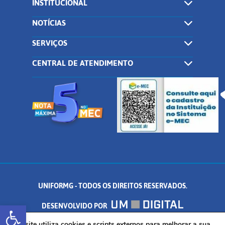
INSTITUCIONAL
NOTÍCIAS
SERVIÇOS
CENTRAL DE ATENDIMENTO
UNIFORMG - TODOS OS DIREITOS RESERVADOS.
Abrir a barra de ferramentas
DESENVOLVIDO POR
Este site utiliza cookies e scripts externos para melhorar a sua