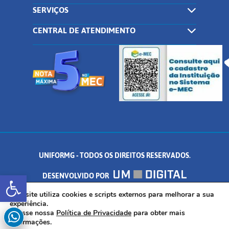
SERVIÇOS
CENTRAL DE ATENDIMENTO
UNIFORMG - TODOS OS DIREITOS RESERVADOS.
Abrir a barra de ferramentas
DESENVOLVIDO POR
AV. DR. ARNALDO DE SENNA, 328 - PALMEIRAS, FORMIGA/MG - CEP:
Este site utiliza cookies e scripts externos para melhorar a sua
experiência.
Acesse nossa
Política de Privacidade
para obter mais
35.574.530
informações.