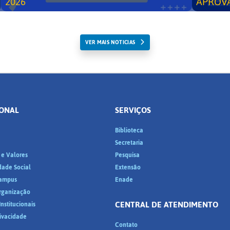
2026
APROV
VER MAIS NOTICIAS
IONAL
SERVIÇOS
Biblioteca
a
Secretaria
 e Valores
Pesquisa
dade Social
Extensão
ampus
Enade
Organização
CENTRAL DE ATENDIMENTO
nstitucionais
rivacidade
Contato