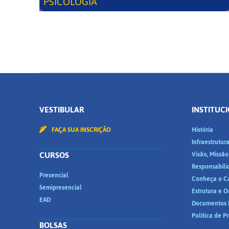
PSICOLOGIA
VESTIBULAR
INSTITUC
FAÇA SUA INSCRIÇÃO
História
Infraestrutur
CURSOS
Visão, Missão
Responsabili
Presencial
Conheça o C
Semipresencial
Estrutura e 
EAD
Documentos I
Política de P
BOLSAS