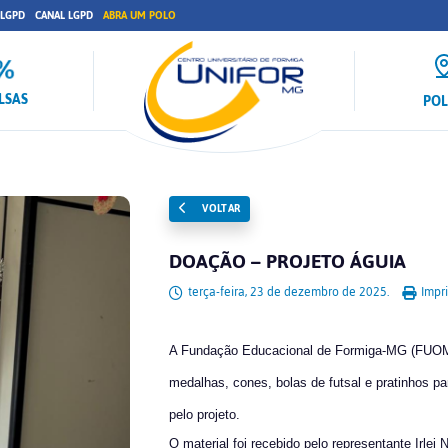
 LGPD
CANAL LGPD
ABRA UM POLO
LSAS
PO
VOLTAR
DOAÇÃO – PROJETO ÁGUIA
terça-feira, 23 de dezembro de 2025.
Impri
A Fundação Educacional de Formiga-MG (FUOM)
medalhas, cones, bolas de futsal e pratinhos pa
pelo projeto.
O material foi recebido pelo representante Irlei