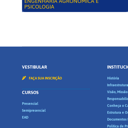
ENGENHARIA AGRONÔMICA E
PSICOLOGIA
VESTIBULAR
INSTITUC
FAÇA SUA INSCRIÇÃO
História
Infraestrutur
CURSOS
Visão, Missão
Responsabili
Presencial
Conheça o C
Semipresencial
Estrutura e 
EAD
Documentos I
Política de P