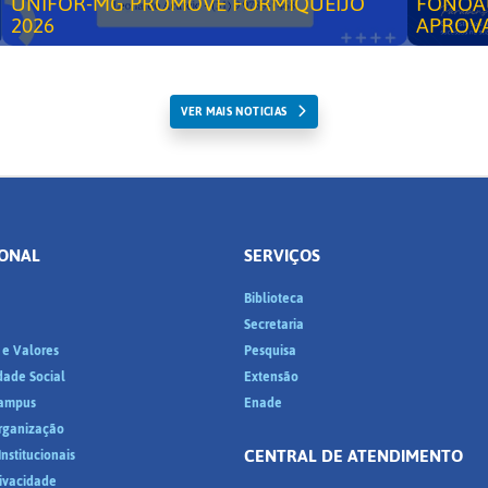
UNIFOR-MG PROMOVE FORMIQUEIJO
FONOA
2026
APROV
VER MAIS NOTICIAS
IONAL
SERVIÇOS
Biblioteca
a
Secretaria
 e Valores
Pesquisa
dade Social
Extensão
ampus
Enade
Organização
CENTRAL DE ATENDIMENTO
nstitucionais
rivacidade