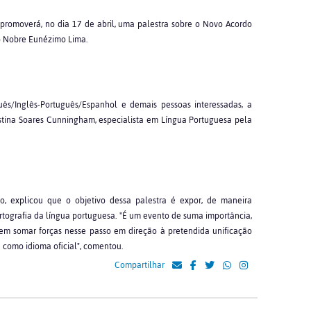
romoverá, no dia 17 de abril, uma palestra sobre o Novo Acordo
ão Nobre Eunézimo Lima.
uês/Inglês-Português/Espanhol e demais pessoas interessadas, a
istina Soares Cunningham, especialista em Língua Portuguesa pela
o, explicou que o objetivo dessa palestra é expor, de maneira
ortografia da língua portuguesa. "É um evento de suma importância,
vem somar forças nesse passo em direção à pretendida unificação
 como idioma oficial", comentou.
Compartilhar