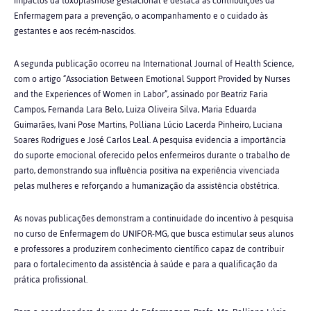
impactos da toxoplasmose gestacional e destaca as contribuições da
Enfermagem para a prevenção, o acompanhamento e o cuidado às
gestantes e aos recém-nascidos.
A segunda publicação ocorreu na International Journal of Health Science,
com o artigo “Association Between Emotional Support Provided by Nurses
and the Experiences of Women in Labor”, assinado por Beatriz Faria
Campos, Fernanda Lara Belo, Luiza Oliveira Silva, Maria Eduarda
Guimarães, Ivani Pose Martins, Polliana Lúcio Lacerda Pinheiro, Luciana
Soares Rodrigues e José Carlos Leal. A pesquisa evidencia a importância
do suporte emocional oferecido pelos enfermeiros durante o trabalho de
parto, demonstrando sua influência positiva na experiência vivenciada
pelas mulheres e reforçando a humanização da assistência obstétrica.
As novas publicações demonstram a continuidade do incentivo à pesquisa
no curso de Enfermagem do UNIFOR-MG, que busca estimular seus alunos
e professores a produzirem conhecimento científico capaz de contribuir
para o fortalecimento da assistência à saúde e para a qualificação da
prática profissional.