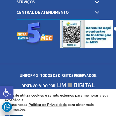
SERVIÇOS
CENTRAL DE ATENDIMENTO
UNIFORMG - TODOS OS DIREITOS RESERVADOS.
Abrir a barra de ferramentas
DESENVOLVIDO POR
AV. DR. ARNALDO DE SENNA, 328 - PALMEIRAS, FORMIGA/MG - CEP:
Este site utiliza cookies e scripts externos para melhorar a sua
experiência.
Acesse nossa
Política de Privacidade
para obter mais
35.574.530
informações.