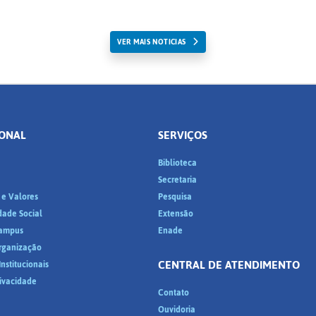
VER MAIS NOTICIAS
IONAL
SERVIÇOS
Biblioteca
a
Secretaria
 e Valores
Pesquisa
dade Social
Extensão
ampus
Enade
Organização
CENTRAL DE ATENDIMENTO
nstitucionais
rivacidade
Contato
Ouvidoria