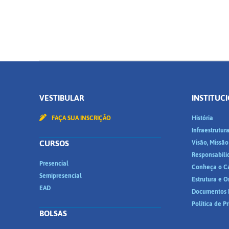
VESTIBULAR
INSTITUC
FAÇA SUA INSCRIÇÃO
História
Infraestrutur
CURSOS
Visão, Missão
Responsabili
Presencial
Conheça o C
Semipresencial
Estrutura e 
EAD
Documentos I
Política de P
BOLSAS