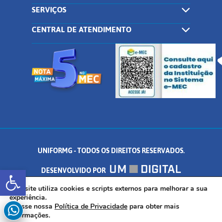
SERVIÇOS
CENTRAL DE ATENDIMENTO
UNIFORMG - TODOS OS DIREITOS RESERVADOS.
Abrir a barra de ferramentas
DESENVOLVIDO POR
AV. DR. ARNALDO DE SENNA, 328 - PALMEIRAS, FORMIGA/MG - CEP:
Este site utiliza cookies e scripts externos para melhorar a sua
experiência.
Acesse nossa
Política de Privacidade
para obter mais
35.574.530
informações.