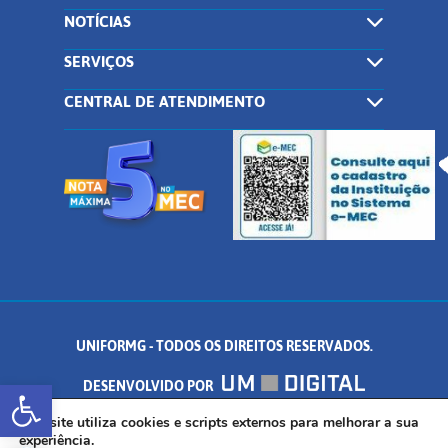
NOTÍCIAS
SERVIÇOS
CENTRAL DE ATENDIMENTO
UNIFORMG - TODOS OS DIREITOS RESERVADOS.
Abrir a barra de ferramentas
DESENVOLVIDO POR
AV. DR. ARNALDO DE SENNA, 328 - PALMEIRAS, FORMIGA/MG - CEP:
Este site utiliza cookies e scripts externos para melhorar a sua
experiência.