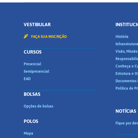
VESTIBULAR
INSTITUC
FAÇA SUA INSCRIÇÃO
História
Infraestrutur
CURSOS
Visão, Missão
Responsabili
Presencial
Conheça o C
Semipresencial
Estrutura e 
EAD
Documentos I
Política de P
BOLSAS
Opções de bolsas
NOTÍCIAS
POLOS
Fique por den
Mapa