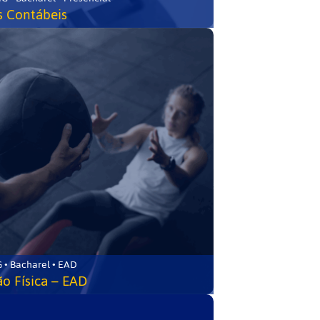
s Contábeis
 • Bacharel • EAD
o Física – EAD