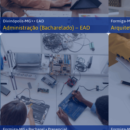
Divinópolis-MG • • EAD
Formiga-MG
Administração (Bacharelado) – EAD
Arquite
Formiga-MG • Bacharel • Presencial
Formiga-MG