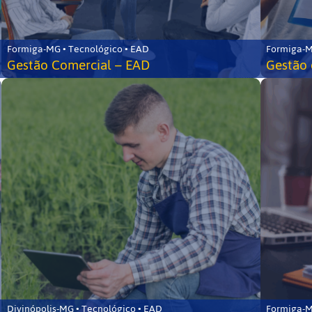
Formiga-MG • Tecnológico • EAD
Formiga-M
Gestão Comercial – EAD
Gestão 
Divinópolis-MG • Tecnológico • EAD
Formiga-M