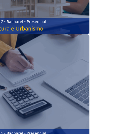
 • Bacharel • Presencial
tura e Urbanismo
 • Bacharel • Presencial