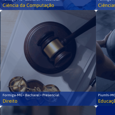
Ciência da Computação
Ciência
Formiga-MG • Bacharel • Presencial
Piumhi-MG
Direito
Educaçã