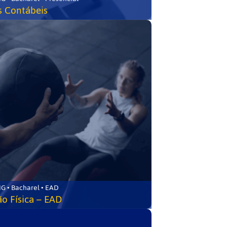
s Contábeis
G • Bacharel • EAD
o Física – EAD