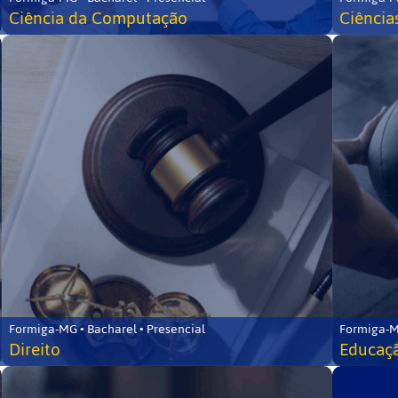
Ciência da Computação
Ciência
Formiga-MG • Bacharel • Presencial
Formiga-M
Direito
Educaçã