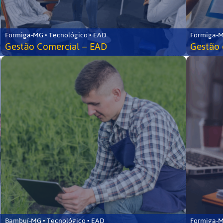
Formiga-MG • Tecnológico • EAD
Formiga-M
Gestão Comercial – EAD
Gestão 
Bambuí-MG • Tecnológico • EAD
Formiga-M