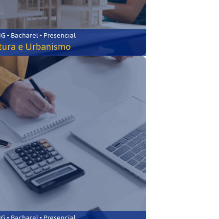
 • Bacharel • Presencial
tura e Urbanismo
 • Bacharel • Presencial