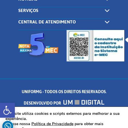
SERVIÇOS
CENTRAL DE ATENDIMENTO
UNIFORMG - TODOS OS DIREITOS RESERVADOS.
Abrir a barra de ferramentas
DESENVOLVIDO POR
AV. DR. ARNALDO DE SENNA, 328 - PALMEIRAS, FORMIGA/MG - CEP:
Este site utiliza cookies e scripts externos para melhorar a sua
experiência.
Acesse nossa
Política de Privacidade
para obter mais
35.574.530