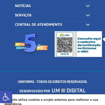
NOTÍCIAS
SERVIÇOS
CENTRAL DE ATENDIMENTO
UNIFORMG - TODOS OS DIREITOS RESERVADOS.
Abrir a barra de ferramentas
DESENVOLVIDO POR
AV. DR. ARNALDO DE SENNA, 328 - PALMEIRAS, FORMIGA/MG - CEP:
Este site utiliza cookies e scripts externos para melhorar a sua
experiência.