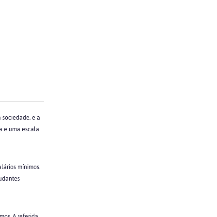
 sociedade, e a
sa e uma escala
lários mínimos.
tudantes
mos. A referida