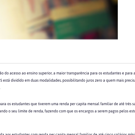
 do acesso ao ensino superior, a maior transparência para os estudantes e para a
S está dividido em duas modalidades, possibilitando juros zero a quem mais preci
.
ara os estudantes que tiverem uma renda per capita mensal familiar de até três sa
ando o seu limite de renda, fazendo com que os encargos a serem pagos pelos es
a aos estudantes com renda per capita mensal familiar de até cinco salários míni