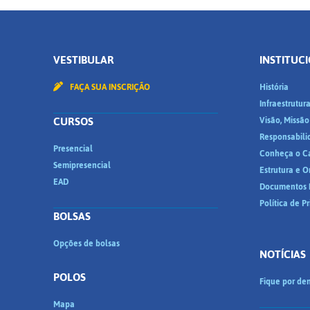
VESTIBULAR
INSTITUC
FAÇA SUA INSCRIÇÃO
História
Infraestrutur
CURSOS
Visão, Missão
Responsabili
Presencial
Conheça o C
Semipresencial
Estrutura e 
EAD
Documentos I
Política de P
BOLSAS
Opções de bolsas
NOTÍCIAS
POLOS
Fique por den
Mapa