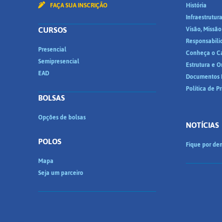
FAÇA SUA INSCRIÇÃO
História
Infraestrutur
CURSOS
Visão, Missão
Responsabili
Presencial
Conheça o C
Semipresencial
Estrutura e 
EAD
Documentos I
Política de P
BOLSAS
Opções de bolsas
NOTÍCIAS
POLOS
Fique por den
Mapa
Seja um parceiro