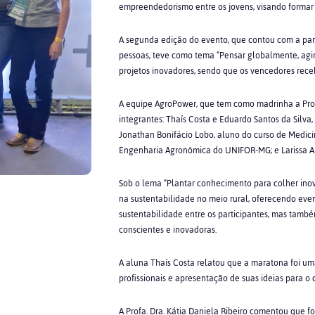
empreendedorismo entre os jovens, visando formar f
A segunda edição do evento, que contou com a part
pessoas, teve como tema “Pensar globalmente, agir
projetos inovadores, sendo que os vencedores rec
A equipe AgroPower, que tem como madrinha a Profa
integrantes: Thaís Costa e Eduardo Santos da Silv
Jonathan Bonifácio Lobo, aluno do curso de Medici
Engenharia Agronômica do UNIFOR-MG; e Larissa A
Sob o lema “Plantar conhecimento para colher in
na sustentabilidade no meio rural, oferecendo eve
sustentabilidade entre os participantes, mas també
conscientes e inovadoras.
A aluna Thaís Costa relatou que a maratona foi u
profissionais e apresentação de suas ideias para 
A Profa. Dra. Kátia Daniela Ribeiro comentou que fo