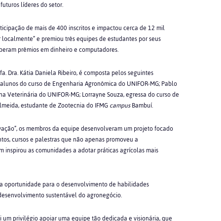
uturos líderes do setor.
icipação de mais de 400 inscritos e impactou cerca de 12 mil
 localmente” e premiou três equipes de estudantes por seus
eberam prêmios em dinheiro e computadores.
. Dra. Kátia Daniela Ribeiro, é composta pelos seguintes
a, alunos do curso de Engenharia Agronômica do UNIFOR-MG; Pablo
na Veterinária do UNIFOR-MG; Lorrayne Souza, egressa do curso de
lmeida, estudante de Zootecnia do IFMG
campus
Bambuí.
ovação”, os membros da equipe desenvolveram um projeto focado
ntos, cursos e palestras que não apenas promoveu a
m inspirou as comunidades a adotar práticas agrícolas mais
ma oportunidade para o desenvolvimento de habilidades
o desenvolvimento sustentável do agronegócio.
i um privilégio apoiar uma equipe tão dedicada e visionária, que