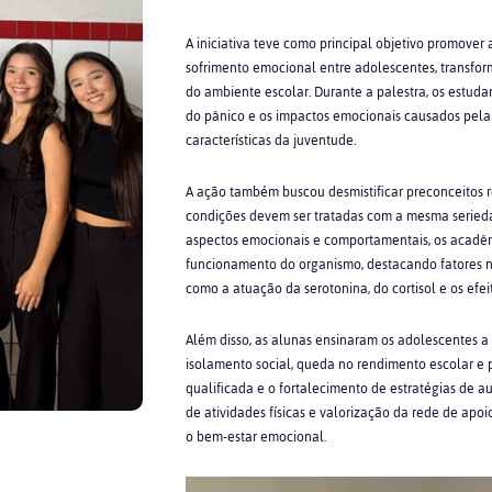
A iniciativa teve como principal objetivo promover
sofrimento emocional entre adolescentes, transfor
do ambiente escolar. Durante a palestra, os estud
do pânico e os impactos emocionais causados pela 
características da juventude.
A ação também buscou desmistificar preconceitos r
condições devem ser tratadas com a mesma serieda
aspectos emocionais e comportamentais, os acadêm
funcionamento do organismo, destacando fatores ne
como a atuação da serotonina, do cortisol e os efe
Além disso, as alunas ensinaram os adolescentes a i
isolamento social, queda no rendimento escolar e 
qualificada e o fortalecimento de estratégias de au
de atividades físicas e valorização da rede de a
o bem-estar emocional.