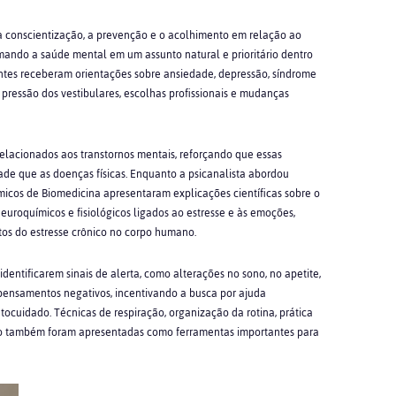
 a conscientização, a prevenção e o acolhimento em relação ao
mando a saúde mental em um assunto natural e prioritário dentro
antes receberam orientações sobre ansiedade, depressão, síndrome
pressão dos vestibulares, escolhas
profissionais e mudanças
elacionados aos transtornos mentais, reforçando que essas
de que as doenças físicas. Enquanto a psicanalista abordou
icos de Biomedicina apresentaram explicações científicas sobre o
uroquímicos e fisiológicos ligados ao estresse e às emoções,
itos do estresse crônico no corpo humano.
dentificarem sinais de alerta, como alterações no sono, no apetite,
pensamentos negativos, incentivando a busca por ajuda
tocuidado. Técnicas de respiração, organização da rotina, prática
poio também foram apresentadas como ferramentas importantes para