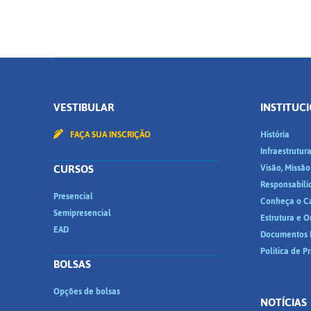
VESTIBULAR
INSTITUC
FAÇA SUA INSCRIÇÃO
História
Infraestrutur
CURSOS
Visão, Missão
Responsabili
Presencial
Conheça o C
Semipresencial
Estrutura e 
EAD
Documentos I
Política de P
BOLSAS
Opções de bolsas
NOTÍCIAS