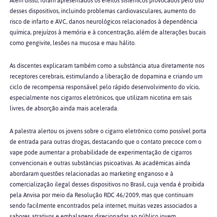
Além disso, foram apresentados os efeitos sistêmicos provocados pelo uso
desses dispositivos, incluindo problemas cardiovasculares, aumento do
risco de infarto e AVC, danos neurológicos relacionados à dependência
química, prejuízos à memória e à concentração, além de alterações bucais
como gengivite, lesões na mucosa e mau hálito.
As discentes explicaram também como a substância atua diretamente nos
receptores cerebrais, estimulando a liberação de dopamina e criando um
ciclo de recompensa responsável pelo rápido desenvolvimento do vício,
especialmente nos cigarros eletrônicos, que utilizam nicotina em sais
livres, de absorção ainda mais acelerada.
A palestra alertou os jovens sobre o cigarro eletrônico como possível porta
de entrada para outras drogas, destacando que o contato precoce com o
vape pode aumentar a probabilidade de experimentação de cigarros
convencionais e outras substâncias psicoativas. As acadêmicas ainda
abordaram questões relacionadas ao marketing enganoso e à
comercialização ilegal desses dispositivos no Brasil, cuja venda é proibida
pela Anvisa por meio da Resolução RDC 46/2009, mas que continuam
sendo facilmente encontrados pela internet, muitas vezes associados a
sabores atrativos e embalagens direcionadas ao público jovem.