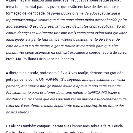
A Enfermagem realizou uma abordagem educativa sobre saúde sexual,
tema fundamental para os jovens que estão em fase de descobertas e
formação de identidade.
“A gente trouxe o tema de educação sexual e
reprodutiva porque vemos que é um tema ainda muito desconhecido pelos
adolescentes. O uso do preservativo, uso de pílulas contraceptivas, não só
contra doenças sexualmente transmissíveis como para evitar uma gravidez
indesejada, e a gente fala também sobre o rastreamento do câncer de
colo de útero e o de mama, a gente trouxe os materiais para que eles
possam ver como acontece na prática”
, explanou a coordenadora do curso,
Profa. Ma. Polliana
Lúcio Lacerda Pinheiro.
A diretora da escola, professora Flávia Alves Araújo, demonstrou gratidão
pela parceria com o UNIFOR-MG:
“É o segundo ano que estamos com esta
parceria, os alunos estão gostando muito e aproveitando cada estande.
Principalmente para os alunos do ensino médio, o UNIFOR-MG trazer e
mostrar os cursos para que eles possam ver na prática o funcionamento de
cada um é excelente e muito importante para a construção do futuro dos
nossos alunos.”
Os alunos também compartilharam suas impressões sobre a feira. Letícia
Castro, do segundo ano, achou interessante a proposta de unir