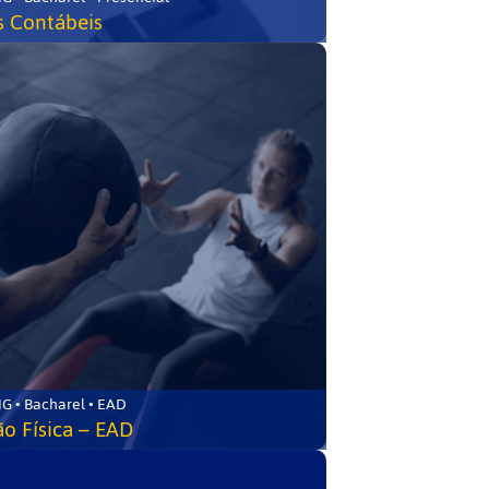
s Contábeis
G • Bacharel • EAD
o Física – EAD