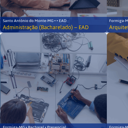
Santo Antônio do Monte-MG • • EAD
Formiga-MG
Administração (Bacharelado) – EAD
Arquite
Formiga-MG • Bacharel • Presencial
Formiga-MG