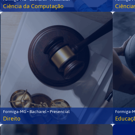
Ciência da Computação
Ciência
Formiga-MG • Bacharel • Presencial
Formiga-M
Direito
Educaçã