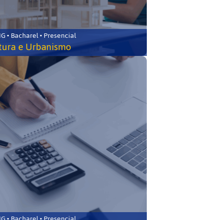
 • Bacharel • Presencial
tura e Urbanismo
 • Bacharel • Presencial