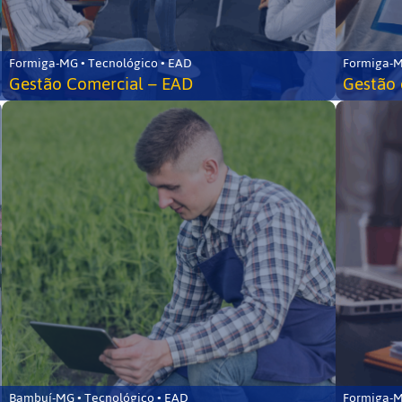
Formiga-MG • Tecnológico • EAD
Formiga-M
Gestão Comercial – EAD
Gestão 
Bambuí-MG • Tecnológico • EAD
Formiga-M