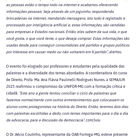
as pessoas estão o tempo todo na internet e acabamos oferecendo
informações pessoais. Seja através de um joguinho, respondendo
brincadeiras na internet, mandando mensagens, isto tudo é registrado e
processado por inteligência artificial e, estas informações, são vendidas
para empresas e Estados nacionais. Então, eles sabem da sua vida, o que
você gosta, o que você teme, o que deseja comprar. Estas informações são
usadas desde para conseguir consumidores até partidos e grupos políticos
por interesse em causar medo ou não voltarem em X partido”
, alertou.
O evento foi elogiado por professores e estudantes pela qualidade das
palestras e a diversidade dos temas abordados. A coordenadora do curso
de Direito,
Profa. Ma. Ana Flávia Paulinelli Rodrigues Nunes
, a SEMAJUR
2025 reafirmou o compromisso da UNIFOR-MG com a formação crítica e
cidadã.
“Este ano a gente tentou conciliar o ciclo de palestras que
fazemos normalmente com outros entretenimentos que colocassem os
alunos como protagonistas na história do Direito. Então, teremos dois dias
com palestras escolhidas a dedo, com temas importantes para o dia a dia
da advocacia, para a discussão da democracia”
, concluiu.
O Dr. Aécio Coutinho, representante da OAB Formiga-MG, esteve presente