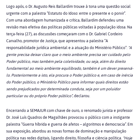
Logo após, o Dr. Augusto Reis Ballardim trouxe à tona uma questão social
urgente com a palestra “Estatuto do Idoso: entre o presente e o porvir”.
Com uma abordagem humanizada e crítica, Ballardim defendeu uma
revisão mais efetiva das políticas públicas voltadas à população idosa. Na
terça-feira (27), as discussões começaram com o Dr. Gabriel Cordeiro
Carvalho, promotor de Justiça, que apresentou a palestra “A
responsabilidade jurídica ambiental e a atuação do Ministério Público”:
“A
gente precisa deixar claro que o meio ambiente precisa ser cuidado pelo
Poder público, mas também pela coletividade, ou seja, além do direito
fundamental ao meio ambiente equilibrado, também é um dever preservá-
lo. Posteriormente a isto, ela procura o Poder público e, em caso de inércia
do Poder público, o Ministério Público para informar quais direitos estão
sendo prejudicados por determinada conduta, seja por um poluidor
particular ou do próprio Poder público”
, declarou.
Encerrando a SEMAJUR com chave de ouro, o renomado jurista e professor
Dr. José Luís Quadros de Magalhães provocou o público com a instigante
palestra “Guerra híbrida e guerra de afetos – algoritmos e democracia”. Em
sua exposição, abordou as novas formas de dominação e manipulação
política nas redes digitais, ligando direito, filosofia e ciência política.
“Hoje