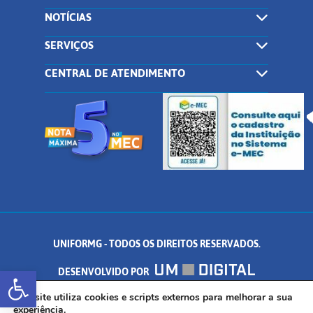
NOTÍCIAS
SERVIÇOS
CENTRAL DE ATENDIMENTO
UNIFORMG - TODOS OS DIREITOS RESERVADOS.
Abrir a barra de ferramentas
DESENVOLVIDO POR
AV. DR. ARNALDO DE SENNA, 328 - PALMEIRAS, FORMIGA/MG - CEP:
Este site utiliza cookies e scripts externos para melhorar a sua
experiência.