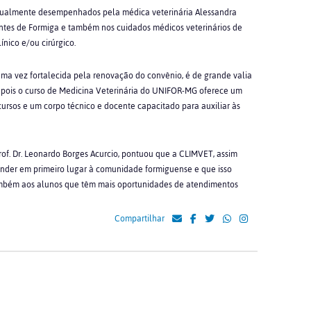
 atualmente desempenhados pela médica veterinária Alessandra
antes de Formiga e também nos cuidados médicos veterinários de
nico e/ou cirúrgico.
 uma vez fortalecida pela renovação do convênio, é de grande valia
a, pois o curso de Medicina Veterinária do UNIFOR-MG oferece um
rsos e um corpo técnico e docente capacitado para auxiliar às
rof. Dr. Leonardo Borges Acurcio, pontuou que a CLIMVET, assim
ender em primeiro lugar à comunidade formiguense e que isso
ambém aos alunos que têm mais oportunidades de atendimentos
Compartilhar