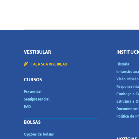
VESTIBULAR
INSTITUC
FAÇA SUA INSCRIÇÃO
História
Infraestrutur
CURSOS
Visão, Missão
Responsabili
Presencial
Conheça o C
Semipresencial
Estrutura e 
EAD
Documentos I
Política de P
BOLSAS
Opções de bolsas