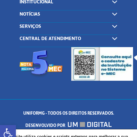
INSTITUCIONAL
NOTÍCIAS
SERVIÇOS
CENTRAL DE ATENDIMENTO
UNIFORMG - TODOS OS DIREITOS RESERVADOS.
Abrir a barra de ferramentas
DESENVOLVIDO POR
Este site utiliza cookies e scripts externos para melhorar a sua