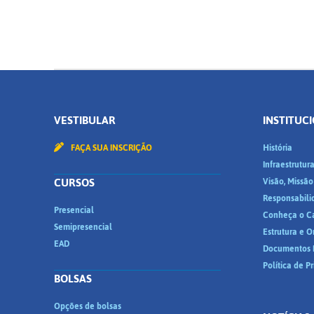
VESTIBULAR
INSTITUC
FAÇA SUA INSCRIÇÃO
História
Infraestrutur
CURSOS
Visão, Missão
Responsabili
Presencial
Conheça o C
Semipresencial
Estrutura e 
EAD
Documentos I
Política de P
BOLSAS
Opções de bolsas