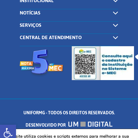
INSTITUCIONAL
NOTÍCIAS
SERVIÇOS
CENTRAL DE ATENDIMENTO
UNIFORMG - TODOS OS DIREITOS RESERVADOS.
Abrir a barra de ferramentas
DESENVOLVIDO POR
AV. DR. ARNALDO DE SENNA, 328 - PALMEIRAS, FORMIGA/MG - CEP:
Este site utiliza cookies e scripts externos para melhorar a sua