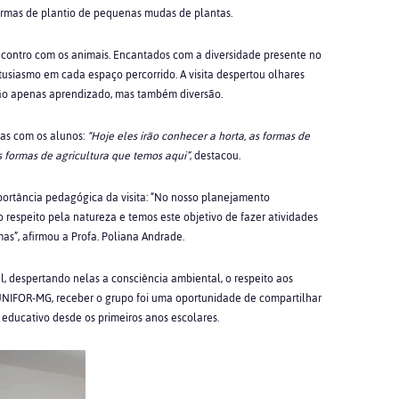
ormas de plantio de pequenas mudas de plantas.
contro com os animais. Encantados com a diversidade presente no
usiasmo em cada espaço percorrido. A visita despertou olhares
não apenas aprendizado, mas também diversão.
das com os alunos:
“Hoje eles irão conhecer a horta, as formas de
s formas de agricultura que temos aqui”
, destacou.
portância pedagógica da visita: “No nosso planejamento
o respeito pela natureza e temos este objetivo de fazer atividades
mas”, afirmou a Profa. Poliana Andrade.
l, despertando nelas a consciência ambiental, o respeito aos
 UNIFOR-MG, receber o grupo foi uma oportunidade de compartilhar
educativo desde os primeiros anos escolares.