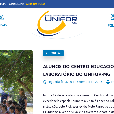
 LGPD
CANAL LGPD
ABRA UM POLO
LSAS
PO
VOLTAR
ALUNOS DO CENTRO EDUCACION
LABORATÓRIO DO UNIFOR-MG
segunda-feira, 15 de setembro de 2025.
Im
No dia 12 de setembro, os alunos do Centro Educaci
experiência especial durante a visita à Fazenda 
instituição, pelo Prof. Wesley de Melo Rangel e g
Dr. Adriano Alves da Silva, eles tiveram a oportu